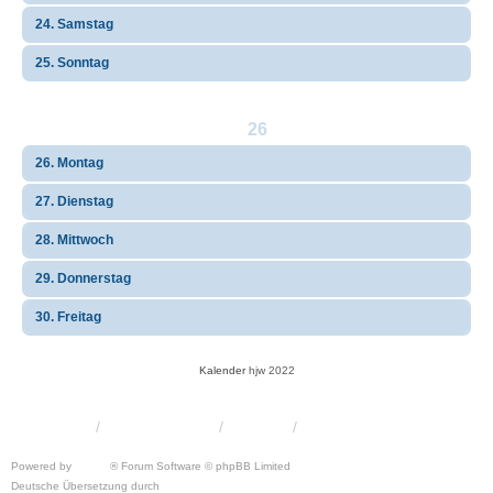
24. Samstag
25. Sonntag
26
26. Montag
27. Dienstag
28. Mittwoch
29. Donnerstag
30. Freitag
Kalender
hjw 2022
KRW-Forum
Foren-Übersicht
Kontakt
Powered by
phpBB
® Forum Software © phpBB Limited
Deutsche Übersetzung durch
phpBB.de