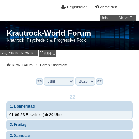
Registrieren
Anmelden
Unbeantwortete Themen
Aktive Themen
Krautrock-World Forum
Krautrock, Psychedelic & Progressive Rock
FAQ
Suche
KRW-Radio
Kalender
KRW-Forum
Foren-Übersicht
<<
>>
22
1. Donnerstag
01-06-23 Rocktime (ab 20 Uhr)
2. Freitag
3. Samstag