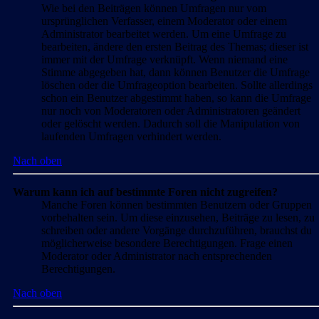
Wie bei den Beiträgen können Umfragen nur vom
ursprünglichen Verfasser, einem Moderator oder einem
Administrator bearbeitet werden. Um eine Umfrage zu
bearbeiten, ändere den ersten Beitrag des Themas; dieser ist
immer mit der Umfrage verknüpft. Wenn niemand eine
Stimme abgegeben hat, dann können Benutzer die Umfrage
löschen oder die Umfrageoption bearbeiten. Sollte allerdings
schon ein Benutzer abgestimmt haben, so kann die Umfrage
nur noch von Moderatoren oder Administratoren geändert
oder gelöscht werden. Dadurch soll die Manipulation von
laufenden Umfragen verhindert werden.
Nach oben
Warum kann ich auf bestimmte Foren nicht zugreifen?
Manche Foren können bestimmten Benutzern oder Gruppen
vorbehalten sein. Um diese einzusehen, Beiträge zu lesen, zu
schreiben oder andere Vorgänge durchzuführen, brauchst du
möglicherweise besondere Berechtigungen. Frage einen
Moderator oder Administrator nach entsprechenden
Berechtigungen.
Nach oben