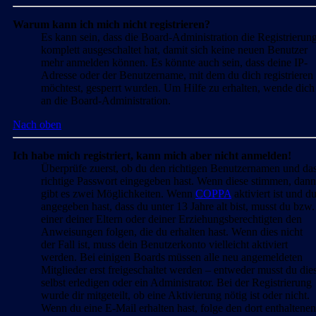
Warum kann ich mich nicht registrieren?
Es kann sein, dass die Board-Administration die Registrierun
komplett ausgeschaltet hat, damit sich keine neuen Benutzer
mehr anmelden können. Es könnte auch sein, dass deine IP-
Adresse oder der Benutzername, mit dem du dich registrieren
möchtest, gesperrt wurden. Um Hilfe zu erhalten, wende dich
an die Board-Administration.
Nach oben
Ich habe mich registriert, kann mich aber nicht anmelden!
Überprüfe zuerst, ob du den richtigen Benutzernamen und da
richtige Passwort eingegeben hast. Wenn diese stimmen, dann
gibt es zwei Möglichkeiten. Wenn
COPPA
aktiviert ist und d
angegeben hast, dass du unter 13 Jahre alt bist, musst du bzw.
einer deiner Eltern oder deiner Erziehungsberechtigten den
Anweisungen folgen, die du erhalten hast. Wenn dies nicht
der Fall ist, muss dein Benutzerkonto vielleicht aktiviert
werden. Bei einigen Boards müssen alle neu angemeldeten
Mitglieder erst freigeschaltet werden – entweder musst du die
selbst erledigen oder ein Administrator. Bei der Registrierung
wurde dir mitgeteilt, ob eine Aktivierung nötig ist oder nicht.
Wenn du eine E-Mail erhalten hast, folge den dort enthaltenen