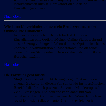
Benutzernamen klickst. Dort kannst du alle deine
Einstellungen ändern.
Nach oben
Wie kann ich verhindern, dass mein Benutzername in der
Online-Liste auftaucht?
In deinem persönlichen Bereich findest du in den
Einstellungen eine Option „Meinen Online-Status während
dieser Sitzung verbergen“. Wenn du diese Option einschaltest
können nur Administratoren, Moderatoren und du selbst
deinen Online-Status sehen. Du wirst dann als unsichtbarer
Besucher gezählt.
Nach oben
Die Forenuhr geht falsch!
Möglicherweise entspricht die angezeigte Zeit nicht deiner
eigenen Zeitzone. In diesem Fall solltest du im „Persönlichen
Bereich“ die für dich passende Zeitzone (Mitteleuropäische
Zeit, ...) festlegen. Die Zeitzone kann dabei nur von
registrierten Benutzern geändert werden. Wenn du noch nicht
registriert bist, ist dies ein guter Grund, dies jetzt zu tun.