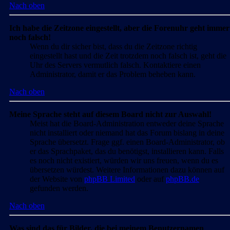
Nach oben
Ich habe die Zeitzone eingestellt, aber die Forenuhr geht immer
noch falsch!
Wenn du dir sicher bist, dass du die Zeitzone richtig
eingestellt hast und die Zeit trotzdem noch falsch ist, geht die
Uhr des Servers vermutlich falsch. Kontaktiere einen
Administrator, damit er das Problem beheben kann.
Nach oben
Meine Sprache steht auf diesem Board nicht zur Auswahl!
Meist hat die Board-Administration entweder deine Sprache
nicht installiert oder niemand hat das Forum bislang in deine
Sprache übersetzt. Frage ggf. einen Board-Administrator, ob
er das Sprachpaket, das du benötigst, installieren kann. Falls
es noch nicht existiert, würden wir uns freuen, wenn du es
übersetzen würdest. Weitere Informationen dazu können auf
der Website von
phpBB Limited
oder auf
phpBB.de
gefunden werden.
Nach oben
Was sind das für Bilder, die bei meinem Benutzernamen