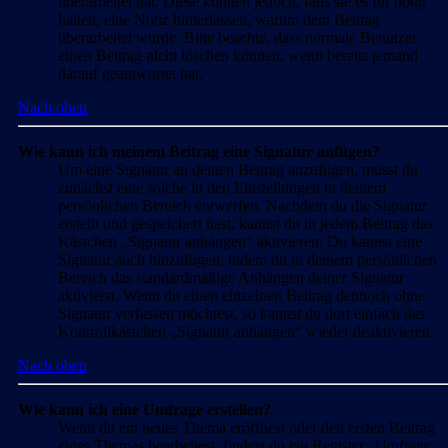
überarbeitet hat. Diese können jedoch, falls sie es für nötig
halten, eine Notiz hinterlassen, warum dein Beitrag
überarbeitet wurde. Bitte beachte, dass normale Benutzer
einen Beitrag nicht löschen können, wenn bereits jemand
darauf geantwortet hat.
Nach oben
Wie kann ich meinem Beitrag eine Signatur anfügen?
Um eine Signatur an deinen Beitrag anzufügen, musst du
zunächst eine solche in den Einstellungen in deinem
persönlichen Bereich entwerfen. Nachdem du die Signatur
erstellt und gespeichert hast, kannst du in jedem Beitrag das
Kästchen „Signatur anhängen“ aktivieren. Du kannst eine
Signatur auch hinzufügen, indem du in deinem persönlichen
Bereich das standardmäßige Anhängen deiner Signatur
aktivierst. Wenn du einen einzelnen Beitrag dennoch ohne
Signatur verfassen möchtest, so kannst du dort einfach das
Kontrollkästchen „Signatur anhängen“ wieder deaktivieren.
Nach oben
Wie kann ich eine Umfrage erstellen?
Wenn du ein neues Thema eröffnest oder den ersten Beitrag
eines Themas bearbeitest, findest du ein Register „Umfrage