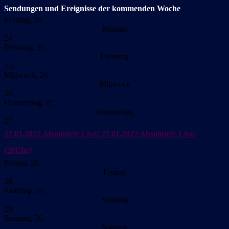
Sendungen und Ereignisse der kommenden Woche
Montag, 24.
Montag
24.
Dienstag, 25.
Dienstag
25.
Mittwoch, 26.
Mittwoch
26.
Donnerstag, 27.
Donnerstag
27.
27.01.2022 Absolutely Live!
27.01.2022 Absolutely Live!
(20Uhr)
Freitag, 28.
Freitag
28.
Samstag, 29.
Samstag
29.
Sonntag, 30.
Sonntag