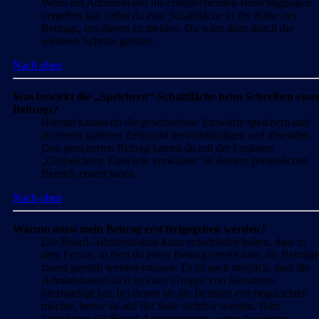
Wenn ein Administrator die entsprechenden Berechtigungen
vergeben hat, siehst du eine Schaltfläche in der Nähe des
Beitrags, um diesen zu melden. Du wirst dann durch die
weiteren Schritte geführt.
Nach oben
Was bewirkt die „Speichern“-Schaltfläche beim Schreiben eine
Beitrags?
Hiermit kannst du die geschriebene Entwürfe speichern und
zu einem späteren Zeitpunkt vervollständigen und absenden.
Den gesicherten Beitrag kannst du mit der Funktion
„Gespeicherte Entwürfe verwalten“ in deinem persönlichen
Bereich erneut laden.
Nach oben
Warum muss mein Beitrag erst freigegeben werden?
Die Board-Administration kann entschieden haben, dass in
dem Forum, in dem du einen Beitrag erstellt hast, die Beiträge
zuerst geprüft werden müssen. Es ist auch möglich, dass die
Administration dich zu einer Gruppe von Benutzern
hinzugefügt hat, bei denen sie die Beiträge erst begutachten
möchte, bevor sie auf der Seite sichtbar werden. Bitte
kontaktiere die Board-Administration, wenn du weitere