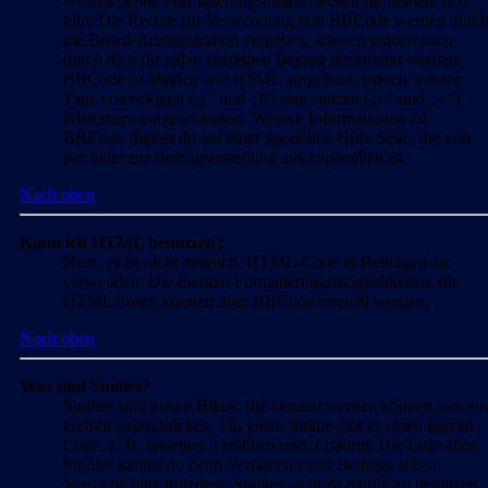
weitreichende Formatierungsmöglichkeiten für deinen Text
gibt. Die Rechte zur Verwendung von BBCode werden durc
die Board-Administration vergeben, können jedoch auch
durch dich für jeden einzelnen Beitrag deaktiviert werden.
BBCode ist ähnlich wie HTML aufgebaut, jedoch werden
Tags von eckigen („[“ und „]“) statt spitzen („<“ und „>“)
Klammern eingeschlossen. Weitere Informationen zu
BBCode findest du auf einer speziellen Hilfe-Seite, die von
der Seite zur Beitragserstellung aus zugänglich ist.
Nach oben
Kann ich HTML benutzen?
Nein, es ist nicht möglich, HTML-Code in Beiträgen zu
verwenden. Die meisten Formatierungsmöglichkeiten, die
HTML bietet, können über BBCode erreicht werden.
Nach oben
Was sind Smilies?
Smilies sind kleine Bilder, die benutzt werden können, um ein
Gefühl auszudrücken. Für jeden Smilie gibt es einen kurzen
Code, z. B. bedeutet :) fröhlich und :( traurig. Die Liste aller
Smilies kannst du beim Verfassen eines Beitrags sehen.
Versuche bitte trotzdem, Smilies nicht zu häufig zu benutzen,