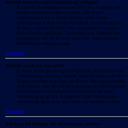
Weshalb kann ich keine Dateianhänge anfügen?
Rechte für Dateianhänge können für Foren, Gruppen und
einzelne Benutzer vergeben werden. Die Board-
Administration hat es möglicherweise nicht erlaubt,
Dateianhänge in dem Forum anzufügen, in dem du deinen
Beitrag verfassen möchtest, oder nur bestimmte Gruppen
dürfen Dateien hochladen. Du kannst einen Administrator
kontaktieren, falls du dir nicht sicher bist, wieso du keine
Dateianhänge anfügen kannst.
Nach oben
Weshalb wurde ich verwarnt?
In jedem Board gibt es eigene Regeln, die meistens von der
Administration festgelegt werden. Wenn du gegen eine dieser
Regeln verstoßen hast, kann sie dir eine Verwarnung erteilen.
Bitte beachte, dass dies die Entscheidung der Administration
dieses Boards ist und phpBB Limited nichts mit dieser
Verwarnung zu tun hat. Kontaktiere einen Administrator,
sofern du die nicht sicher bist, wieso du verwarnt wurdest.
Nach oben
Wie kann ich Beiträge den Moderatoren melden?