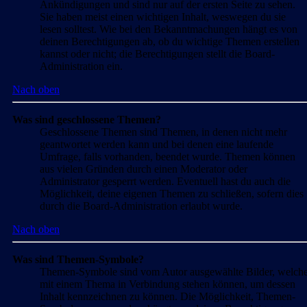
Ankündigungen und sind nur auf der ersten Seite zu sehen.
Sie haben meist einen wichtigen Inhalt, weswegen du sie
lesen solltest. Wie bei den Bekanntmachungen hängt es von
deinen Berechtigungen ab, ob du wichtige Themen erstellen
kannst oder nicht; die Berechtigungen stellt die Board-
Administration ein.
Nach oben
Was sind geschlossene Themen?
Geschlossene Themen sind Themen, in denen nicht mehr
geantwortet werden kann und bei denen eine laufende
Umfrage, falls vorhanden, beendet wurde. Themen können
aus vielen Gründen durch einen Moderator oder
Administrator gesperrt werden. Eventuell hast du auch die
Möglichkeit, deine eigenen Themen zu schließen, sofern dies
durch die Board-Administration erlaubt wurde.
Nach oben
Was sind Themen-Symbole?
Themen-Symbole sind vom Autor ausgewählte Bilder, welch
mit einem Thema in Verbindung stehen können, um dessen
Inhalt kennzeichnen zu können. Die Möglichkeit, Themen-