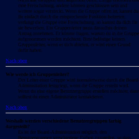
eine Freischaltung, andere können geschlossen sein und
weitere sogar versteckt. Wenn die Gruppe offen ist, kannst du
ihr einfach durch die entsprechende Funktion beitreten;
verlangt die Gruppe eine Freischaltung, so kannst du dich für
sie bewerben. Ein Gruppenleiter muss daraufhin deinen
Antrag annehmen. Er könnte fragen, warum du in die Gruppe
aufgenommen werden möchtest. Bitte belästige keinen
Gruppenleiter, wenn er dich ablehnt, er wird einen Grund
dafür haben.
Nach oben
Wie werde ich Gruppenleiter?
Der Leiter einer Gruppe wird normalerweise durch die Board
Administration festgelegt, wenn die Gruppe erstellt wird.
Wenn du eine eigene Benutzergruppe erstellen möchtest, dan
solltest du einen Administrator kontaktieren.
Nach oben
Weshalb werden verschiedene Benutzergruppen farbig
dargestellt?
Es ist der Board-Administration möglich, den
Benutzergruppen verschiedene Farben zuzuteilen, so dass