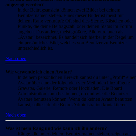
angezeigt werden?
In der Beitragsansicht können zwei Bilder bei deinem
Benutzernamen stehen. Eines dieser Bilder ist meist mit
deinem Rang verknüpft: Oft sind dies Sterne, Kästchen oder
Punkte, die deine Beitragszahl oder deinen Status im Forum
angeben. Das andere, meist größere, Bild wird auch als
„Avatar“ bezeichnet. Es handelt sich hierbei in der Regel um
ein persönliches Bild, welches von Benutzer zu Benutzer
unterschiedlich ist.
Nach oben
Wie verwende ich einen Avatar?
In deinem persönlichen Bereich kannst du unter „Profil“ eine
Avatar über eine der folgenden vier Methoden hinzufügen:
Gravatar, Galerie, Remote oder Hochladen. Die Board-
Administration kann bestimmen, ob und wie die Benutzer
Avatare benutzen können. Wenn du keinen Avatar benutzen
kannst, solltest du die Board-Administration kontaktieren.
Nach oben
Was ist mein Rang und wie kann ich ihn ändern?
Ränge, die unter deinem Benutzernamen stehen, zeigen an,