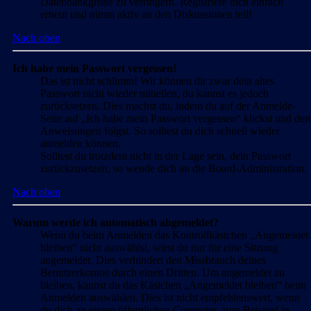
Datenbankgröße zu verringern. Registriere dich einfach
erneut und nimm aktiv an den Diskussionen teil!
Nach oben
Ich habe mein Passwort vergessen!
Das ist nicht schlimm! Wir können dir zwar dein altes
Passwort nicht wieder mitteilen, du kannst es jedoch
zurücksetzen. Dies machst du, indem du auf der Anmelde-
Seite auf „Ich habe mein Passwort vergessen“ klickst und den
Anweisungen folgst. So solltest du dich schnell wieder
anmelden können.
Solltest du trotzdem nicht in der Lage sein, dein Passwort
zurückzusetzen, so wende dich an die Board-Administration.
Nach oben
Warum werde ich automatisch abgemeldet?
Wenn du beim Anmelden das Kontrollkästchen „Angemeldet
bleiben“ nicht auswählst, wirst du nur für eine Sitzung
angemeldet. Dies verhindert den Missbrauch deines
Benutzerkontos durch einen Dritten. Um angemeldet zu
bleiben, kannst du das Kästchen „Angemeldet bleiben“ beim
Anmelden auswählen. Dies ist nicht empfehlenswert, wenn
du dich an einem öffentlichen Computer, zum Beispiel in