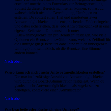
erstellen“ unterhalb des Formulars zur Beitragserstellung.
Solltest du diesen Bereich nicht sehen können, so hast du
wahrscheinlich nicht die Berechtigung, Umfragen zu
erstellen. Du solltest einen Titel und mindestens zwei
Antwortmöglichkeiten in die entsprechenden Felder eingeben
und dabei sicherstellen, dass jede Antwortmöglichkeit in einer
eigenen Zeile steht. Du kannst auch unter
„Auswahlmöglichkeiten pro Benutzer“ festlegen, wie viele
Optionen ein Benutzer auswählen kann, welches Zeitlimit für
die Umfrage gilt (0 bedeutet dabei eine zeitlich unbegrenzte
Umfrage) und schließlich, ob die Benutzer ihre Stimme
ändern können.
Nach oben
Wieso kann ich nicht mehr Antwortmöglichkeiten erstellen?
Die maximal zulässige Anzahl von Antwortmöglichkeiten
wird durch die Board-Administration festgelegt. Wenn du
glaubst, mehr Antwortmöglichkeiten als zugelassen zu
benötigen, kontaktiere einen Administrator.
Nach oben
Wie bearbeite oder lösche ich eine Umfrage?