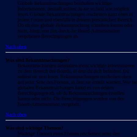
Globale Bekanntmachungen beinhalten wichtige
Informationen, deshalb solltest du sie so bald wie möglich
lesen. Globale Bekanntmachungen erscheinen ganz oben in
jedem Forum und ebenfalls in deinem persönlichen Bereich.
Ob du eine globale Bekanntmachung schreiben kannst oder
nicht, hängt von den durch die Board-Administration
vergebenen Berechtigungen ab.
Nach oben
Was sind Bekanntmachungen?
Bekanntmachungen beinhalten meist wichtige Informationen
zu dem Bereich des Boards, in dem du dich befindest. Du
solltest sie stets lesen. Bekanntmachungen erscheinen oben
auf jeder Seite des Forums, in dem sie erstellt wurden. Wie be
globalen Bekanntmachungen hängt es von deinen
Berechtigungen ab, ob du Bekanntmachungen erstellen
kannst oder nicht. Die Berechtigungen werden von der
Board-Administration vergeben.
Nach oben
Was sind wichtige Themen?
Wichtige Themen eines Forums erscheinen unter den