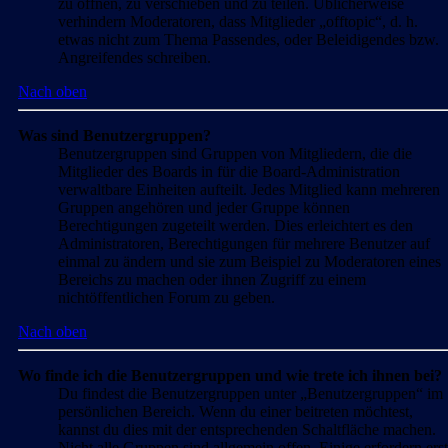
zu öffnen, zu verschieben und zu teilen. Üblicherweise
verhindern Moderatoren, dass Mitglieder „offtopic“, d. h.
etwas nicht zum Thema Passendes, oder Beleidigendes bzw.
Angreifendes schreiben.
Nach oben
Was sind Benutzergruppen?
Benutzergruppen sind Gruppen von Mitgliedern, die die
Mitglieder des Boards in für die Board-Administration
verwaltbare Einheiten aufteilt. Jedes Mitglied kann mehreren
Gruppen angehören und jeder Gruppe können
Berechtigungen zugeteilt werden. Dies erleichtert es den
Administratoren, Berechtigungen für mehrere Benutzer auf
einmal zu ändern und sie zum Beispiel zu Moderatoren eines
Bereichs zu machen oder ihnen Zugriff zu einem
nichtöffentlichen Forum zu geben.
Nach oben
Wo finde ich die Benutzergruppen und wie trete ich ihnen bei?
Du findest die Benutzergruppen unter „Benutzergruppen“ im
persönlichen Bereich. Wenn du einer beitreten möchtest,
kannst du dies mit der entsprechenden Schaltfläche machen.
Nicht alle Gruppen sind allgemein offen. Einige erfordern erst