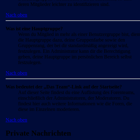
deren Mitglieder leichter zu identifizieren sind.
Nach oben
Was ist eine Hauptgruppe?
Wenn du Mitglied in mehr als einer Benutzergruppe bist, dien
die Hauptgruppe dazu, deine Gruppenfarbe sowie den
Gruppenrang, der bei dir standardmäßig angezeigt wird,
festzulegen. Ein Administrator kann dir die Berechtigung
geben, deine Hauptgruppe im persönlichen Bereich selbst
festzulegen.
Nach oben
Was bedeutet der „Das Team“-Link auf der Startseite?
Auf dieser Seite findest du eine Auflistung des Forenteams,
einschließlich der Administratoren, der Moderatoren. Du
findest hier auch weitere Informationen wie die Foren, die
diese im Einzelnen moderieren.
Nach oben
Private Nachrichten