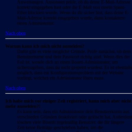
Anweisungen. Ansonsten prüfe, ob du deine E-Mail-Adresse
korrekt eingegeben hast oder die E-Mail von einem Spam-
Filter blockiert wurde. Wenn du dir sicher bist, dass deine E-
Mail-Adresse korrekt eingegeben wurde, dann kontaktiere
einen Administrator.
Nach oben
Warum kann ich mich nicht anmelden?
Dafür gibt es viele mögliche Gründe. Prüfe zunächst, ob dein
Benutzername und dein Passwort richtig sind. Wenn dies der
Fall ist, wende dich an einen Board-Administrator, um
sicherzugehen, dass du nicht gesperrt wurdest. Es ist ebenfalls
möglich, dass ein Konfigurationsproblem mit der Website
vorliegt, welches ein Administrator lösen muss.
Nach oben
Ich habe mich vor einiger Zeit registriert, kann mich aber nicht
mehr anmelden?!
Es kann sein, dass ein Administrator dein Benutzerkonto aus
verschieden Gründen deaktiviert oder gelöscht hat. Außerdem
löschen viele Boards regelmäßig Benutzer, die für längere
Zeit keine Beiträge geschrieben haben, um die