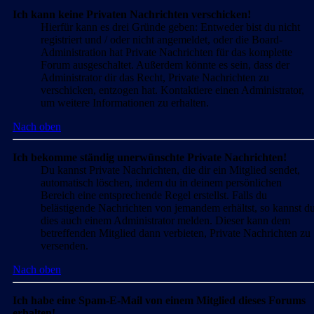
Ich kann keine Privaten Nachrichten verschicken!
Hierfür kann es drei Gründe geben: Entweder bist du nicht
registriert und / oder nicht angemeldet, oder die Board-
Administration hat Private Nachrichten für das komplette
Forum ausgeschaltet. Außerdem könnte es sein, dass der
Administrator dir das Recht, Private Nachrichten zu
verschicken, entzogen hat. Kontaktiere einen Administrator,
um weitere Informationen zu erhalten.
Nach oben
Ich bekomme ständig unerwünschte Private Nachrichten!
Du kannst Private Nachrichten, die dir ein Mitglied sendet,
automatisch löschen, indem du in deinem persönlichen
Bereich eine entsprechende Regel erstellst. Falls du
belästigende Nachrichten von jemandem erhältst, so kannst d
dies auch einem Administrator melden. Dieser kann dem
betreffenden Mitglied dann verbieten, Private Nachrichten zu
versenden.
Nach oben
Ich habe eine Spam-E-Mail von einem Mitglied dieses Forums
erhalten!