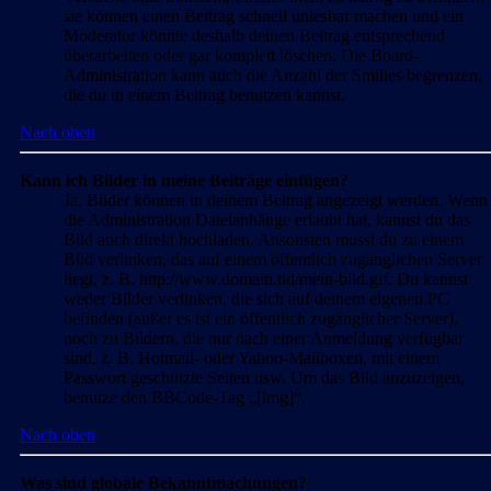
sie können einen Beitrag schnell unlesbar machen und ein
Moderator könnte deshalb deinen Beitrag entsprechend
überarbeiten oder gar komplett löschen. Die Board-
Administration kann auch die Anzahl der Smilies begrenzen,
die du in einem Beitrag benutzen kannst.
Nach oben
Kann ich Bilder in meine Beiträge einfügen?
Ja, Bilder können in deinem Beitrag angezeigt werden. Wenn
die Administration Dateianhänge erlaubt hat, kannst du das
Bild auch direkt hochladen. Ansonsten musst du zu einem
Bild verlinken, das auf einem öffentlich zugänglichen Server
liegt, z. B. http://www.domain.tld/mein-bild.gif. Du kannst
weder Bilder verlinken, die sich auf deinem eigenen PC
befinden (außer es ist ein öffentlich zugänglicher Server),
noch zu Bildern, die nur nach einer Anmeldung verfügbar
sind, z. B. Hotmail- oder Yahoo-Mailboxen, mit einem
Passwort geschützte Seiten usw. Um das Bild anzuzeigen,
benutze den BBCode-Tag „[img]“.
Nach oben
Was sind globale Bekanntmachungen?