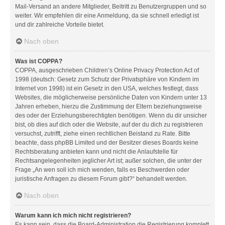
Mail-Versand an andere Mitglieder, Beitritt zu Benutzergruppen und so
weiter. Wir empfehlen dir eine Anmeldung, da sie schnell erledigt ist
und dir zahlreiche Vorteile bietet.
Nach oben
Was ist COPPA?
COPPA, ausgeschrieben Children’s Online Privacy Protection Act of
1998 (deutsch: Gesetz zum Schutz der Privatsphäre von Kindern im
Internet von 1998) ist ein Gesetz in den USA, welches festlegt, dass
Websites, die möglicherweise persönliche Daten von Kindern unter 13
Jahren erheben, hierzu die Zustimmung der Eltern beziehungsweise
des oder der Erziehungsberechtigten benötigen. Wenn du dir unsicher
bist, ob dies auf dich oder die Website, auf der du dich zu registrieren
versuchst, zutrifft, ziehe einen rechtlichen Beistand zu Rate. Bitte
beachte, dass phpBB Limited und der Besitzer dieses Boards keine
Rechtsberatung anbieten kann und nicht die Anlaufstelle für
Rechtsangelegenheiten jeglicher Art ist; außer solchen, die unter der
Frage „An wen soll ich mich wenden, falls es Beschwerden oder
juristische Anfragen zu diesem Forum gibt?“ behandelt werden.
Nach oben
Warum kann ich mich nicht registrieren?
Es kann sein, dass die Board-Administration die Registrierung komplett