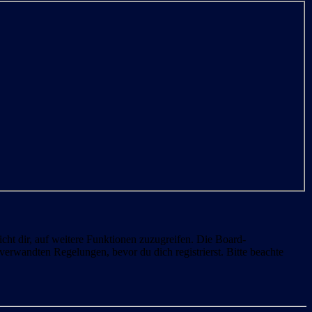
cht dir, auf weitere Funktionen zuzugreifen. Die Board-
erwandten Regelungen, bevor du dich registrierst. Bitte beachte