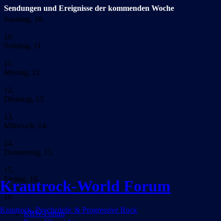
Sendungen und Ereignisse der kommenden Woche
Samstag, 10.
10.
Sonntag, 11.
11.
Montag, 12.
12.
Dienstag, 13.
13.
Mittwoch, 14.
14.
Donnerstag, 15.
15.
Freitag, 16.
Krautrock-World Forum
16.
Krautrock, Psychedelic & Progressive Rock
KRW-Forum