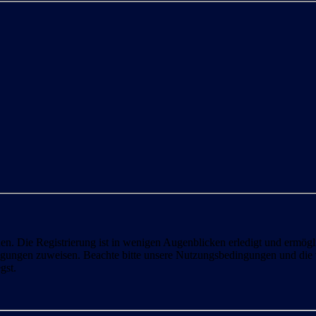
n. Die Registrierung ist in wenigen Augenblicken erledigt und ermögli
tigungen zuweisen. Beachte bitte unsere Nutzungsbedingungen und die v
gst.