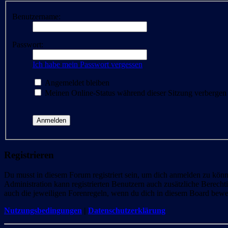
Benutzername:
Passwort:
Ich habe mein Passwort vergessen
Angemeldet bleiben
Meinen Online-Status während dieser Sitzung verbergen
Registrieren
Du musst in diesem Forum registriert sein, um dich anmelden zu könne
Administration kann registrierten Benutzern auch zusätzliche Berech
auch die jeweiligen Forenregeln, wenn du dich in diesem Board bewe
Nutzungsbedingungen
|
Datenschutzerklärung