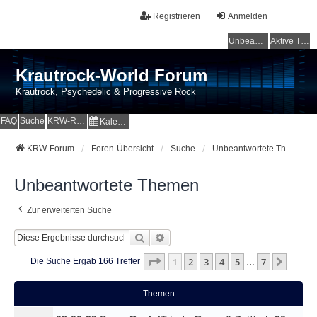
Registrieren
Anmelden
Unbeantwortete Themen
Aktive Themen
Krautrock-World Forum
Krautrock, Psychedelic & Progressive Rock
FAQ
Suche
KRW-Radio
Kalender
KRW-Forum
Foren-Übersicht
Suche
Unbeantwortete Themen
Unbeantwortete Themen
Zur erweiterten Suche
Suche
Erweiterte Suche
Seite
1
Von
7
1
2
3
4
5
7
Nächs
Die Suche Ergab 166 Treffer
…
Themen