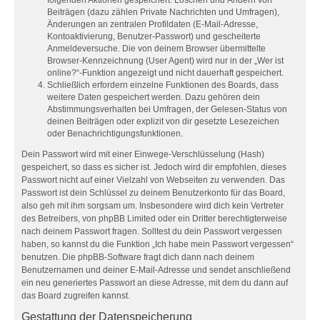
Beiträgen (dazu zählen Private Nachrichten und Umfragen),
Änderungen an zentralen Profildaten (E-Mail-Adresse,
Kontoaktivierung, Benutzer-Passwort) und gescheiterte
Anmeldeversuche. Die von deinem Browser übermittelte
Browser-Kennzeichnung (User Agent) wird nur in der „Wer ist
online?“-Funktion angezeigt und nicht dauerhaft gespeichert.
Schließlich erfordern einzelne Funktionen des Boards, dass
weitere Daten gespeichert werden. Dazu gehören dein
Abstimmungsverhalten bei Umfragen, der Gelesen-Status von
deinen Beiträgen oder explizit von dir gesetzte Lesezeichen
oder Benachrichtigungsfunktionen.
Dein Passwort wird mit einer Einwege-Verschlüsselung (Hash)
gespeichert, so dass es sicher ist. Jedoch wird dir empfohlen, dieses
Passwort nicht auf einer Vielzahl von Webseiten zu verwenden. Das
Passwort ist dein Schlüssel zu deinem Benutzerkonto für das Board,
also geh mit ihm sorgsam um. Insbesondere wird dich kein Vertreter
des Betreibers, von phpBB Limited oder ein Dritter berechtigterweise
nach deinem Passwort fragen. Solltest du dein Passwort vergessen
haben, so kannst du die Funktion „Ich habe mein Passwort vergessen“
benutzen. Die phpBB-Software fragt dich dann nach deinem
Benutzernamen und deiner E-Mail-Adresse und sendet anschließend
ein neu generiertes Passwort an diese Adresse, mit dem du dann auf
das Board zugreifen kannst.
Gestattung der Datenspeicherung