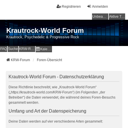
Registrieren
Anmelden
Unbeantwortete Themen
Aktive Themen
Krautrock-World Forum
Krautrock, Psychedelic & Progressive Rock
FAQ
Suche
KRW-Radio
Kalender
KRW-Forum
Foren-Übersicht
Krautrock-World Forum - Datenschutzerklärung
Diese Richtlinie beschreibt, wie „Krautrock-World Forum“
(„https://krautrock-world.com/KRW-Forum“) (im Folgenden „der
Betreiber“) die Daten verwendet, die während deines Foren-Besuchs
gesammelt werden.
Umfang und Art der Datenspeicherung
Deine Daten werden auf vier verschiedene Arten gesammelt: