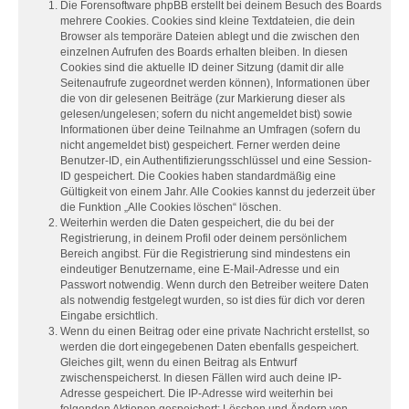
Die Forensoftware phpBB erstellt bei deinem Besuch des Boards
mehrere Cookies. Cookies sind kleine Textdateien, die dein
Browser als temporäre Dateien ablegt und die zwischen den
einzelnen Aufrufen des Boards erhalten bleiben. In diesen
Cookies sind die aktuelle ID deiner Sitzung (damit dir alle
Seitenaufrufe zugeordnet werden können), Informationen über
die von dir gelesenen Beiträge (zur Markierung dieser als
gelesen/ungelesen; sofern du nicht angemeldet bist) sowie
Informationen über deine Teilnahme an Umfragen (sofern du
nicht angemeldet bist) gespeichert. Ferner werden deine
Benutzer-ID, ein Authentifizierungsschlüssel und eine Session-
ID gespeichert. Die Cookies haben standardmäßig eine
Gültigkeit von einem Jahr. Alle Cookies kannst du jederzeit über
die Funktion „Alle Cookies löschen“ löschen.
Weiterhin werden die Daten gespeichert, die du bei der
Registrierung, in deinem Profil oder deinem persönlichem
Bereich angibst. Für die Registrierung sind mindestens ein
eindeutiger Benutzername, eine E-Mail-Adresse und ein
Passwort notwendig. Wenn durch den Betreiber weitere Daten
als notwendig festgelegt wurden, so ist dies für dich vor deren
Eingabe ersichtlich.
Wenn du einen Beitrag oder eine private Nachricht erstellst, so
werden die dort eingegebenen Daten ebenfalls gespeichert.
Gleiches gilt, wenn du einen Beitrag als Entwurf
zwischenspeicherst. In diesen Fällen wird auch deine IP-
Adresse gespeichert. Die IP-Adresse wird weiterhin bei
folgenden Aktionen gespeichert: Löschen und Ändern von