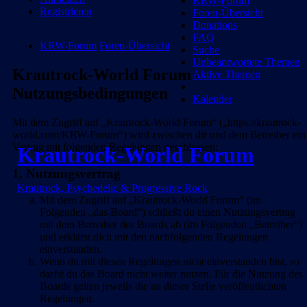
KRW-Forum
Registrieren
Foren-Übersicht
Donations
FAQ
KRW-Forum
Foren-Übersicht
Suche
Unbeantwortete Themen
Krautrock-World Forum -
Aktive Themen
Nutzungsbedingungen
Kalender
Mit dem Zugriff auf „Krautrock-World Forum“ („https://krautrock-
world.com/KRW-Forum“) wird zwischen dir und dem Betreiber ein
Vertrag mit folgenden Regelungen geschlossen:
Krautrock-World Forum
1. Nutzungsvertrag
Krautrock, Psychedelic & Progressive Rock
Mit dem Zugriff auf „Krautrock-World Forum“ (im
Folgenden „das Board“) schließt du einen Nutzungsvertrag
mit dem Betreiber des Boards ab (im Folgenden „Betreiber“)
und erklärst dich mit den nachfolgenden Regelungen
einverstanden.
Wenn du mit diesen Regelungen nicht einverstanden bist, so
darfst du das Board nicht weiter nutzen. Für die Nutzung des
Boards gelten jeweils die an dieser Stelle veröffentlichten
Regelungen.