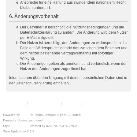
Ansprüche für eine Haftung aus zwingendem nationalem Recht
bleiben unberührt.
6. Änderungsvorbehalt
Der Betreiber ist berechtigt, die Nutzungsbedingungen und die
Datenschutzerklärung zu ändern. Die Änderung wird dem Nutzer
per E-Mail mitgeteilt.
Der Nutzer ist berechtigt, den Änderungen zu widersprechen. Im
Falle des Widerspruchs erlischt das zwischen dem Betreiber und
dem Nutzer bestehende Vertragsverhältnis mit sofortiger
Wirkung.
Die Änderungen gelten als anerkannt und verbindlich, wenn der
Nutzer den Änderungen zugestimmt hat.
Informationen über den Umgang mit deinen persönlichen Daten sind in
der Datenschutzerklärung enthalten.
KRW-Forum
Foren-Übersicht
Kontakt
Powered by
phpBB
® Forum Software © phpBB Limited
Deutsche Übersetzung durch
phpBB.de
Style
we_universal
created by INVENTEA & v12mike
Style Updatet to 3.3.8
Chris1278
Datenschutz
|
Nutzungsbedingungen