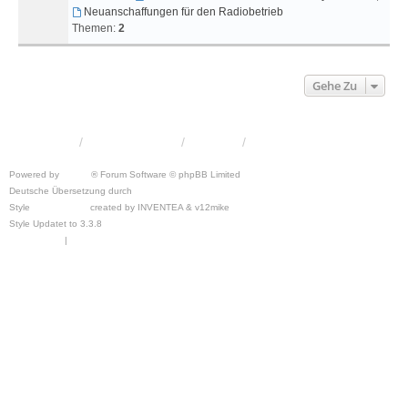
Neuanschaffungen für den Radiobetrieb
Themen:
2
Gehe Zu
KRW-Forum
Foren-Übersicht
Kontakt
Powered by
phpBB
® Forum Software © phpBB Limited
Deutsche Übersetzung durch
phpBB.de
Style
we_universal
created by INVENTEA & v12mike
Style Updatet to 3.3.8
Chris1278
Datenschutz
|
Nutzungsbedingungen