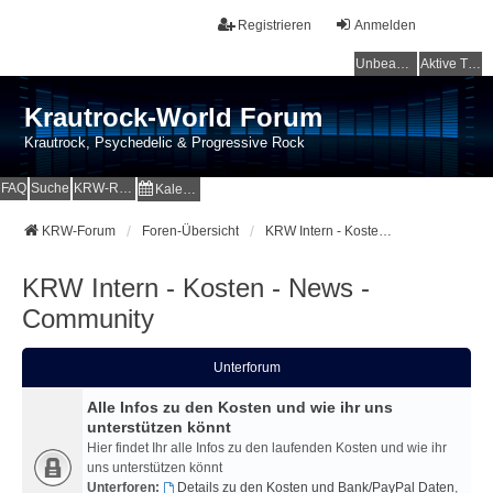
Registrieren
Anmelden
Unbeantwortete Themen
Aktive Themen
Krautrock-World Forum
Krautrock, Psychedelic & Progressive Rock
FAQ
Suche
KRW-Radio
Kalender
KRW-Forum
Foren-Übersicht
KRW Intern - Kosten - News - Community
KRW Intern - Kosten - News -
Community
Unterforum
Alle Infos zu den Kosten und wie ihr uns
unterstützen könnt
Hier findet Ihr alle Infos zu den laufenden Kosten und wie ihr
uns unterstützen könnt
Unterforen:
Details zu den Kosten und Bank/PayPal Daten
,