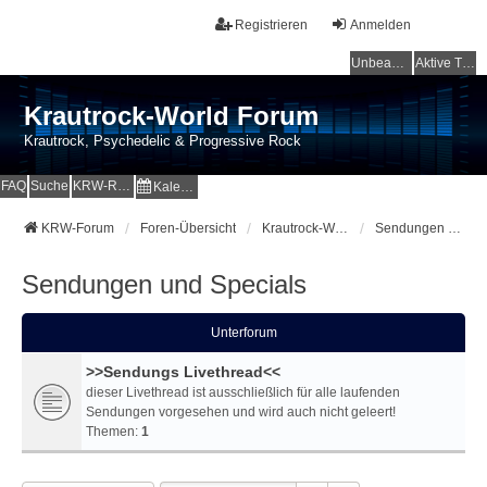
Registrieren
Anmelden
Unbeantwortete Themen
Aktive Themen
Krautrock-World Forum
Krautrock, Psychedelic & Progressive Rock
FAQ
Suche
KRW-Radio
Kalender
KRW-Forum
Foren-Übersicht
Krautrock-World Webradio
Sendungen und Specials
Sendungen und Specials
Unterforum
>>Sendungs Livethread<<
dieser Livethread ist ausschließlich für alle laufenden
Sendungen vorgesehen und wird auch nicht geleert!
Themen:
1