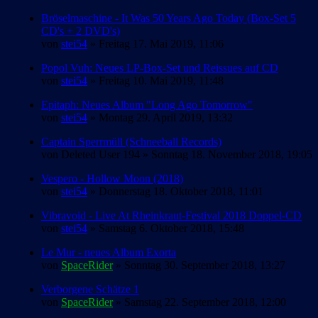
Bröselmaschine - It Was 50 Years Ago Today (Box-Set 5
CD's + 2 DVD's)
von
stei54
» Freitag 17. Mai 2019, 11:06
Popol Vuh: Neues LP-Box-Set und Reissues auf CD
von
stei54
» Freitag 10. Mai 2019, 11:48
Epitaph: Neues Album "Long Ago Tomorrow"
von
stei54
» Montag 29. April 2019, 13:32
Captain Sperrmüll (Schneeball Records)
von
Deleted User 194
» Sonntag 18. November 2018, 19:05
Vespero - Hollow Moon (2018)
von
stei54
» Donnerstag 18. Oktober 2018, 11:01
Vibravoid - Live At Rheinkraut-Festival 2018 Doppel-CD
von
stei54
» Samstag 6. Oktober 2018, 15:48
Le Mur - neues Album Exorta
von
SpaceRider
» Sonntag 30. September 2018, 13:27
Verborgene Schätze 1
von
SpaceRider
» Samstag 22. September 2018, 12:00