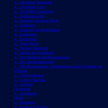
↳ Electronic Spaceballs
↳ Absolutely Live!
↳ Die KRW-Longtracks
↳ Sendungsarchiv
↳ Heribert's Random Music
↳ Treibsand
↳ Explorer's Kraut & Rüben
↳ Lobotomie
↳ Experience
↳ Space Rock
↳ Vergat's Musikzeit
↳ Schlag den Krautlodel
↳ Die Spieltage und Begegnungen
↳ Die Spielbedingungen
↳ Die Begegnungen, Abstimmungen und Livethreds zur
Sendung
↳ Alle Ergebnisse
↳ Groove Machine
↳ VerWolf
Livethread
↳ Livethread
Musik
↳ Krautrock
↳ Krautrock History