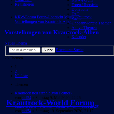
KRW-Forum
Registrieren
Foren-Übersicht
Donations
FAQ
KRW-Forum
Foren-Übersicht
Musik
Krautrock
Suche
Vorstellungen von Krautrock-Alben
Unbeantwortete Themen
Aktive Themen
Vorstellungen von Krautrock-Alben
Kalender
Neues Thema
Erweiterte Suche
Suche
28 Themen
1
2
Nächste
Themen
Krautrock neu erzählt (von Peltner)
von
stei54
» Samstag 9. Mai 2020, 22:26
Krautrock-World Forum
Space Debris – Menhir – Archive Vol. 7 (Sept 2020)
von
stei54
» Samstag 19. September 2020, 21:17