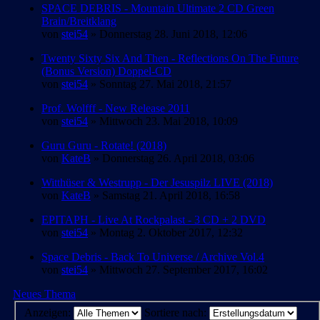
SPACE DEBRIS - Mountain Ultimate 2 CD Green
Brain/Breitklang
von
stei54
» Donnerstag 28. Juni 2018, 12:06
Twenty Sixty Six And Then - Reflections On The Future
(Bonus Version) Doppel-CD
von
stei54
» Sonntag 27. Mai 2018, 21:57
Prof. Wolfff - New Release 2011
von
stei54
» Mittwoch 23. Mai 2018, 10:09
Guru Guru - Rotate! (2018)
von
KateB
» Donnerstag 26. April 2018, 03:06
Witthüser & Westrupp - Der Jesuspilz LIVE (2018)
von
KateB
» Samstag 21. April 2018, 16:58
EPITAPH - Live At Rockpalast - 3 CD + 2 DVD
von
stei54
» Montag 2. Oktober 2017, 12:32
Space Debris - Back To Universe / Archive Vol.4
von
stei54
» Mittwoch 27. September 2017, 16:02
Neues Thema
Anzeigen:
Sortiere nach: