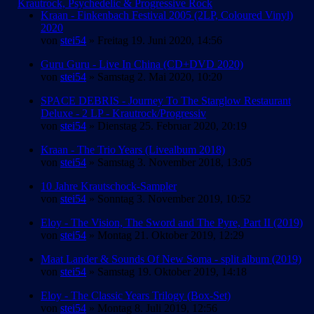
Krautrock, Psychedelic & Progressive Rock
Kraan - Finkenbach Festival 2005 (2LP, Coloured Vinyl)
2020
von
stei54
» Freitag 19. Juni 2020, 14:56
Guru Guru - Live In China (CD+DVD 2020)
von
stei54
» Samstag 2. Mai 2020, 10:20
SPACE DEBRIS - Journey To The Starglow Restaurant
Deluxe - 2 LP - Krautrock/Progressiv
von
stei54
» Dienstag 25. Februar 2020, 20:19
Kraan - The Trio Years (Livealbum 2018)
von
stei54
» Samstag 3. November 2018, 13:05
10 Jahre Krautschock-Sampler
von
stei54
» Sonntag 3. November 2019, 10:52
Eloy - The Vision, The Sword and The Pyre, Part II (2019)
von
stei54
» Montag 21. Oktober 2019, 12:29
Maat Lander & Sounds Of New Soma - split album (2019)
von
stei54
» Samstag 19. Oktober 2019, 14:18
Eloy - The Classic Years Trilogy (Box-Set)
von
stei54
» Montag 8. Juli 2019, 12:56