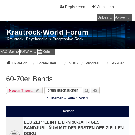
Registrieren
Anmelden
Unbeantwortete Themen
Aktive Themen
Krautrock-World Forum
Krautrock, Psychedelic & Progressive Rock
FAQ
Suche
KRW-Radio
Kalender
KRW-Forum
Foren-Übersicht
Musik
Progressive, Psychedelic, Blues und Rock
60-70er Bands
60-70er Bands
Suche
Erweiterte Suche
Neues Thema
5 Themen • Seite
1
Von
1
Themen
LED ZEPPELIN FEIERN 50-JÄHRIGES
BANDJUBILÄUM MIT DER ERSTEN OFFIZIELLEN
DOKU