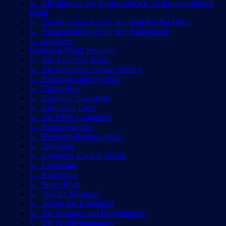
↳ Alle Infos zu den Kosten und wie ihr uns unterstützen
könnt
↳ Details zu den Kosten und Bank/PayPal Daten
↳ Neuanschaffungen für den Radiobetrieb
↳ Off-Topic
Krautrock-World Webradio
↳ Das Krautrock Radio
↳ Der öffentliche Stream 96kbp/s
↳ Sendungen und Specials
↳ CrackerBox
↳ Electronic Spaceballs
↳ Absolutely Live!
↳ Die KRW-Longtracks
↳ Sendungsarchiv
↳ Heribert's Random Music
↳ Treibsand
↳ Explorer's Kraut & Rüben
↳ Lobotomie
↳ Experience
↳ Space Rock
↳ Vergat's Musikzeit
↳ Schlag den Krautlodel
↳ Die Spieltage und Begegnungen
↳ Die Spielbedingungen