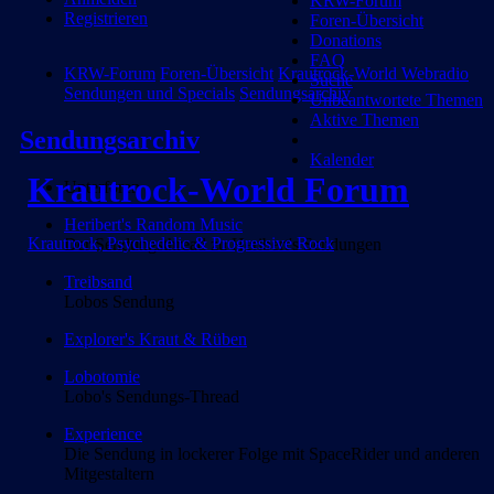
KRW-Forum
Registrieren
Foren-Übersicht
Donations
FAQ
KRW-Forum
Foren-Übersicht
Krautrock-World Webradio
Suche
Sendungen und Specials
Sendungsarchiv
Unbeantwortete Themen
Aktive Themen
Sendungsarchiv
Kalender
Krautrock-World Forum
Unterforen
Heribert's Random Music
Krautrock, Psychedelic & Progressive Rock
Der Sendungsthread zu Heribert's Sendungen
Treibsand
Lobos Sendung
Explorer's Kraut & Rüben
Lobotomie
Lobo's Sendungs-Thread
Experience
Die Sendung in lockerer Folge mit SpaceRider und anderen
Mitgestaltern