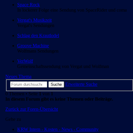
Space Rock
In lockerer Folge eine Sendung von SpaceRider und coma
Vergat's Musikzeit
Vergat's Sendungen
Schlag den Krautlodel
Groove Machine
Wolfmans Sendungen
VerWolf
Gemeinschaftssendung von Vergat und Wolfman
Neues Thema
Erweiterte Suche
Suche
0 Themen • Seite
1
von
1
In diesem Forum gibt es keine Themen oder Beiträge.
Zurück zur Foren-Übersicht
Gehe zu
KRW Intern - Kosten - News - Community