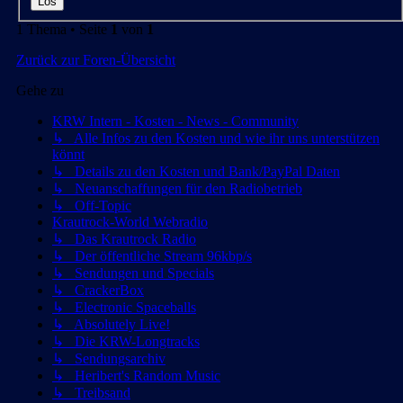
1 Thema • Seite
1
von
1
Zurück zur Foren-Übersicht
Gehe zu
KRW Intern - Kosten - News - Community
↳ Alle Infos zu den Kosten und wie ihr uns unterstützen
könnt
↳ Details zu den Kosten und Bank/PayPal Daten
↳ Neuanschaffungen für den Radiobetrieb
↳ Off-Topic
Krautrock-World Webradio
↳ Das Krautrock Radio
↳ Der öffentliche Stream 96kbp/s
↳ Sendungen und Specials
↳ CrackerBox
↳ Electronic Spaceballs
↳ Absolutely Live!
↳ Die KRW-Longtracks
↳ Sendungsarchiv
↳ Heribert's Random Music
↳ Treibsand