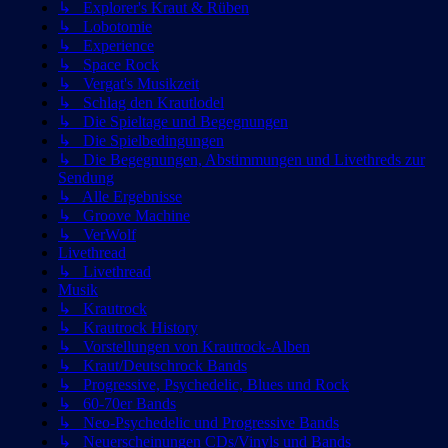
↳ Explorer's Kraut & Rüben
↳ Lobotomie
↳ Experience
↳ Space Rock
↳ Vergat's Musikzeit
↳ Schlag den Krautlodel
↳ Die Spieltage und Begegnungen
↳ Die Spielbedingungen
↳ Die Begegnungen, Abstimmungen und Livethreds zur
Sendung
↳ Alle Ergebnisse
↳ Groove Machine
↳ VerWolf
Livethread
↳ Livethread
Musik
↳ Krautrock
↳ Krautrock History
↳ Vorstellungen von Krautrock-Alben
↳ Kraut/Deutschrock Bands
↳ Progressive, Psychedelic, Blues und Rock
↳ 60-70er Bands
↳ Neo-Psychedelic und Progressive Bands
↳ Neuerscheinungen CDs/Vinyls und Bands