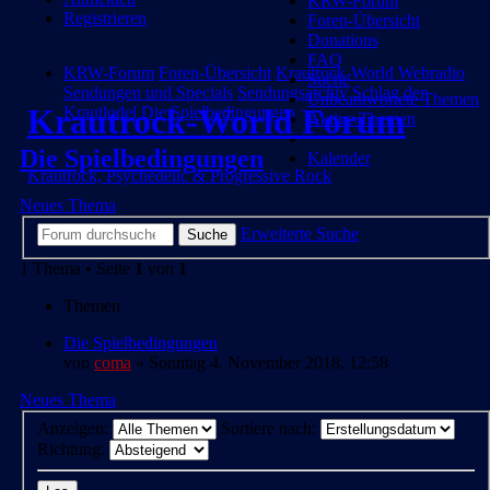
KRW-Forum
Registrieren
Foren-Übersicht
Donations
FAQ
KRW-Forum
Foren-Übersicht
Krautrock-World Webradio
Suche
Sendungen und Specials
Sendungsarchiv
Schlag den
Unbeantwortete Themen
Krautrock-World Forum
Krautlodel
Die Spielbedingungen
Aktive Themen
Die Spielbedingungen
Kalender
Krautrock, Psychedelic & Progressive Rock
Neues Thema
Erweiterte Suche
Suche
1 Thema • Seite
1
von
1
Themen
Die Spielbedingungen
von
coma
» Sonntag 4. November 2018, 12:58
Neues Thema
Anzeigen:
Sortiere nach:
Richtung: