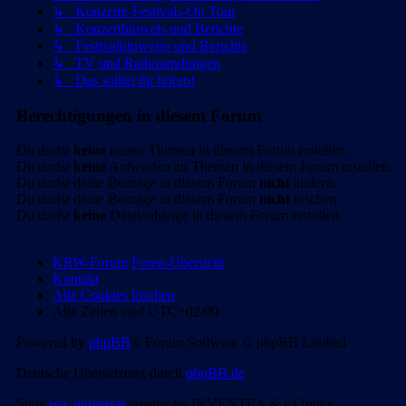
↳ Konzerte-Festivals-On Tour
↳ Konzerthinweis und Berichte
↳ Festivalhinweise und Berichte
↳ TV und Radiosendungen
↳ Das solltet ihr hören!
Berechtigungen in diesem Forum
Du darfst
keine
neuen Themen in diesem Forum erstellen.
Du darfst
keine
Antworten zu Themen in diesem Forum erstellen.
Du darfst deine Beiträge in diesem Forum
nicht
ändern.
Du darfst deine Beiträge in diesem Forum
nicht
löschen.
Du darfst
keine
Dateianhänge in diesem Forum erstellen.
KRW-Forum
Foren-Übersicht
Kontakt
Alle Cookies löschen
Alle Zeiten sind
UTC+02:00
Powered by
phpBB
® Forum Software © phpBB Limited
Deutsche Übersetzung durch
phpBB.de
Style
we_universal
created by INVENTEA & v12mike