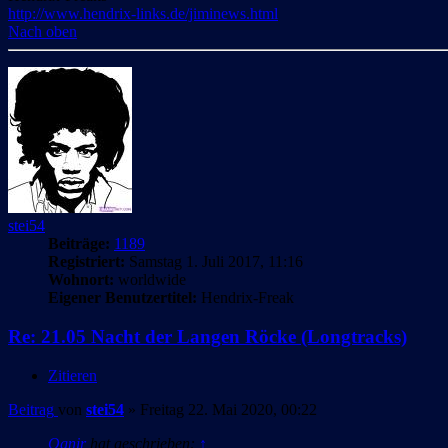
http://www.hendrix-links.de/jiminews.html
Nach oben
stei54
Beiträge:
1189
Registriert:
Samstag 1. Juli 2017, 11:16
Wohnort:
worldwide
Eigener Benutzertitel:
Hendrix-Freak
Re: 21.05 Nacht der Langen Röcke (Longtracks)
Zitieren
Beitrag
von
stei54
»
Freitag 22. Mai 2020, 00:22
Ognir
hat geschrieben:
↑