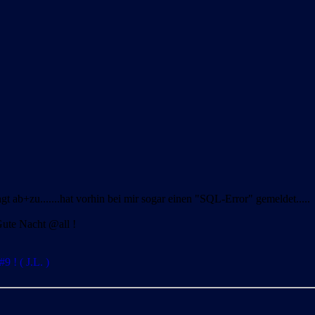
gt ab+zu.......hat vorhin bei mir sogar einen "SQL-Error" gemeldet.....
 Gute Nacht @all !
9 ! ( J.L. )