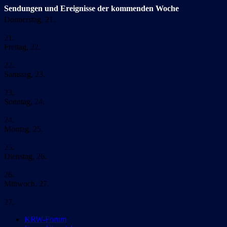
Sendungen und Ereignisse der kommenden Woche
Donnerstag, 21.
21.
Freitag, 22.
22.
Samstag, 23.
23.
Sonntag, 24.
24.
Montag, 25.
25.
Dienstag, 26.
26.
Mittwoch, 27.
27.
KRW-Forum