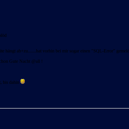
blöd
ite hängt ab+zu.......hat vorhin bei mir sogar einen "SQL-Error" gemelde
 schon Gute Nacht @all !
, bis dahin