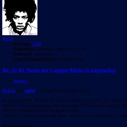
stei54
Beiträge:
1189
Registriert:
Samstag 1. Juli 2017, 11:16
Wohnort:
worldwide
Eigener Benutzertitel:
Hendrix-Freak
Re: 21.05 Nacht der Langen Röcke (Longtracks)
Zitieren
Beitrag
von
stei54
»
Freitag 22. Mai 2020, 00:20
als nächste Band "Kraan"; ihr letztes Album heisst: The Trio Years Z
Jam No. 1to3 (soundcheck), das die Länge 24:24 min hat und nur ü
auf keine Tonträger in der besagten Länge.
Auf den Tonträgern heisst das Stück Jam No 2 und hat nur eine Läng
_______________________
Hendrix-Freaks