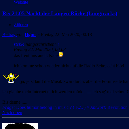
Website
Re: 21.05 Nacht der Langen Röcke (Longtracks)
Zitieren
Beitrag
von
Ognir
»
Freitag 22. Mai 2020, 00:18
stei54
hat geschrieben:
↑
Freitag 22. Mai 2020, 00:08
das freut uns auch, Kate
ich komme schon wieder nicht auf die Radio Seite, echt blöd
ja, jetzt läuft die Musik zwar durch, aber die Forumseite hän
ich glaube mein Internet u. ich werden müde........ich sag' mal schon
Bis denne......
Frage:
Does humor belong in music ? ( F.Z. ) //
Antwort:
Revolution #
Nach oben