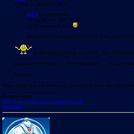
Freitag 22. Mai 2020, 00:18
stei54
hat geschrieben:
↑
Freitag 22. Mai 2020, 00:08
das freut uns auch, Kate
ich komme schon wieder nicht auf die Radio Seite, echt 
ja, jetzt läuft die Musik zwar durch, aber die Forumse
ich glaube mein Internet u. ich werden müde........ich sag' mal
Bis denne......
Danke Ognir, dass Du dabei warst und wünsche auch eine gute Nacht
_______________________
Hendrix-Freaks
http://www.hendrix-links.de/jiminews.html
Nach oben