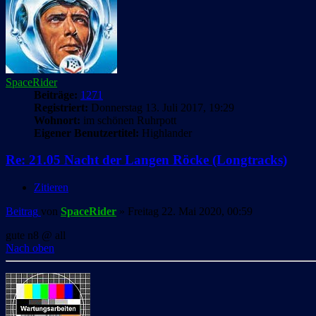
SpaceRider
Beiträge:
1271
Registriert:
Donnerstag 13. Juli 2017, 19:29
Wohnort:
im schönen Ruhrpott
Eigener Benutzertitel:
Highlander
Re: 21.05 Nacht der Langen Röcke (Longtracks)
Zitieren
Beitrag
von
SpaceRider
»
Freitag 22. Mai 2020, 00:59
gute n8 @ all
Nach oben