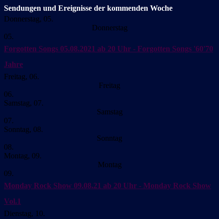
Sendungen und Ereignisse der kommenden Woche
Donnerstag, 05.
Donnerstag
05.
Forgotten Songs
05.08.2021 ab 20 Uhr - Forgotten Songs '60'70
Jahre
Freitag, 06.
Freitag
06.
Samstag, 07.
Samstag
07.
Sonntag, 08.
Sonntag
08.
Montag, 09.
Montag
09.
Monday Rock Show
09.08.21 ab 20 Uhr - Monday Rock Show
Vol.1
Dienstag, 10.