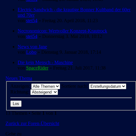
Electric Sandwich - die krautige Bonner Kultband der 60er
und 70er
von
stei54
» Freitag 20. April 2018, 11:23
Necronomicon: Wertvoller Konzept-Krautrock
von
stei54
» Donnerstag 3. Mai 2018, 10:12
News von Jane
von
Lobo
» Dienstag 9. Januar 2018, 17:14
Die kein Mensch - Maschine
von
SpaceRider
» Freitag 21. Juli 2017, 11:38
Neues Thema
Anzeigen:
Sortiere nach:
Richtung:
13 Themen • Seite
1
von
1
Zurück zur Foren-Übersicht
Gehe zu