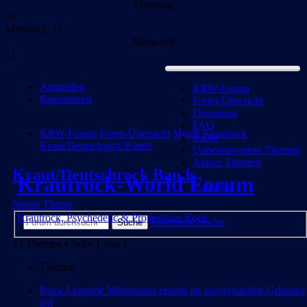
Dienstag
10.
Mittwoch, 11.
Mittwoch
11.
Anmelden
KRW-Forum
Registrieren
Foren-Übersicht
Donations
FAQ
KRW-Forum
Foren-Übersicht
Musik
Krautrock
Suche
Kraut/Deutschrock Bands
Unbeantwortete Themen
Aktive Themen
Kraut/Deutschrock Bands
Krautrock-World Forum
Kalender
Neues Thema
Krautrock, Psychedelic & Progressive Rock
Erweiterte Suche
Suche
13 Themen • Seite
1
von
1
Themen
Rock-Legende Minotaurus ersteht im ausverkauften Gdanska
auf