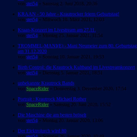
von
stei54
» Samstag 2. Juni 2018, 20:36
KRAAN - 50 Jahre - Krautrocker feiern Geburtstag!
von
stei54
» Mittwoch 10. März 2021, 12:03
Kraan-Konzert im Livestream am 27.11.
von
stei54
» Montag 25. Januar 2021, 11:54
TROMMEL-MANI(E) - Mani Neumeier zum 80. Geburtstag
am 31.12.2020
von
stei54
» Sonntag 10. Januar 2021, 19:53
Birth Control: die Krautrock Kultband im Livestreamkonzert
von
stei54
» Dienstag 5. Januar 2021, 18:51
unbekannte Krautrock Bands
von
SpaceRider
» Donnerstag 3. Dezember 2020, 17:54
Portrait : Krautrock Michael Rother
von
SpaceRider
» Samstag 20. Juni 2020, 15:52
Die Maschine die am besten bröselt
von
stei54
» Montag 20. Januar 2020, 13:06
Der Elektrolurch wird 80
von
stei54
» Sonntag 26. Januar 2020, 10:49