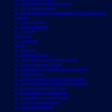
↳ Die Spieltage und Begegnungen
↳ Die Spielbedingungen
↳ Die Begegnungen, Abstimmungen und Livethreds zur
Sendung
↳ Alle Ergebnisse
↳ Groove Machine
↳ VerWolf
Livethread
↳ Livethread
Musik
↳ Krautrock
↳ Krautrock History
↳ Vorstellungen von Krautrock-Alben
↳ Kraut/Deutschrock Bands
↳ Progressive, Psychedelic, Blues und Rock
↳ 60-70er Bands
↳ Neo-Psychedelic und Progressive Bands
↳ Neuerscheinungen CDs/Vinyls und Bands
↳ Konzerte-Festivals-On Tour
↳ Konzerthinweis und Berichte
↳ Festivalhinweise und Berichte
↳ TV und Radiosendungen
↳ Das solltet ihr hören!