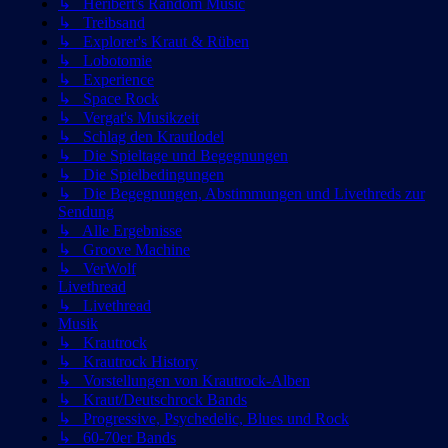
↳ Heribert's Random Music
↳ Treibsand
↳ Explorer's Kraut & Rüben
↳ Lobotomie
↳ Experience
↳ Space Rock
↳ Vergat's Musikzeit
↳ Schlag den Krautlodel
↳ Die Spieltage und Begegnungen
↳ Die Spielbedingungen
↳ Die Begegnungen, Abstimmungen und Livethreds zur
Sendung
↳ Alle Ergebnisse
↳ Groove Machine
↳ VerWolf
Livethread
↳ Livethread
Musik
↳ Krautrock
↳ Krautrock History
↳ Vorstellungen von Krautrock-Alben
↳ Kraut/Deutschrock Bands
↳ Progressive, Psychedelic, Blues und Rock
↳ 60-70er Bands