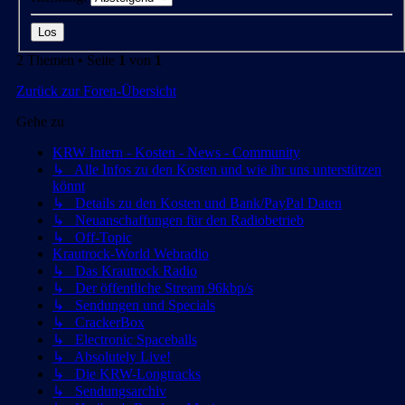
2 Themen • Seite
1
von
1
Zurück zur Foren-Übersicht
Gehe zu
KRW Intern - Kosten - News - Community
↳ Alle Infos zu den Kosten und wie ihr uns unterstützen
könnt
↳ Details zu den Kosten und Bank/PayPal Daten
↳ Neuanschaffungen für den Radiobetrieb
↳ Off-Topic
Krautrock-World Webradio
↳ Das Krautrock Radio
↳ Der öffentliche Stream 96kbp/s
↳ Sendungen und Specials
↳ CrackerBox
↳ Electronic Spaceballs
↳ Absolutely Live!
↳ Die KRW-Longtracks
↳ Sendungsarchiv