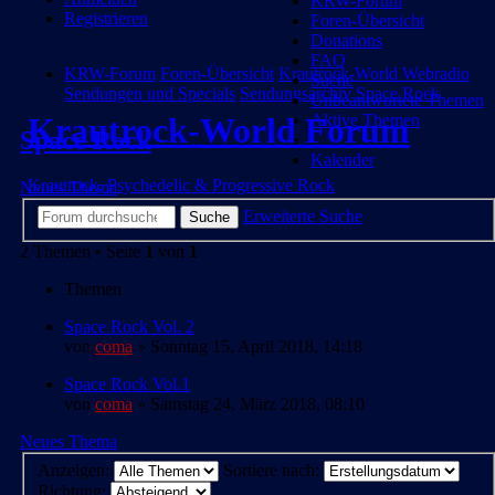
KRW-Forum
Registrieren
Foren-Übersicht
Donations
FAQ
KRW-Forum
Foren-Übersicht
Krautrock-World Webradio
Suche
Sendungen und Specials
Sendungsarchiv
Space Rock
Unbeantwortete Themen
Aktive Themen
Krautrock-World Forum
Space Rock
Kalender
Krautrock, Psychedelic & Progressive Rock
Neues Thema
Erweiterte Suche
Suche
2 Themen • Seite
1
von
1
Themen
Space Rock Vol. 2
von
coma
» Sonntag 15. April 2018, 14:18
Space Rock Vol.1
von
coma
» Samstag 24. März 2018, 08:10
Neues Thema
Anzeigen:
Sortiere nach:
Richtung: